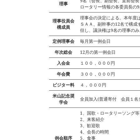
9名（会長、副会長、直前会
理事
ロータリー情報の各委員長の9
理事会の決定による。本年度
理事役員会
ＳＡＡ、副幹事の12名で構成
構成員
但し、議決権は9名の理事のみ
定例理事会
毎月第一例会日
年次総会
12月の第一例会日
入会金
１００，０００円
年会費
３００，０００円
ビジター料
４，０００円
米山記念奨
全員加入(普通寄付 会員１名当り
学会
1、国歌・ロータリーソング等
2、来客紹介
3、歓迎歌
4、会長の時間
例会順序
5、食事