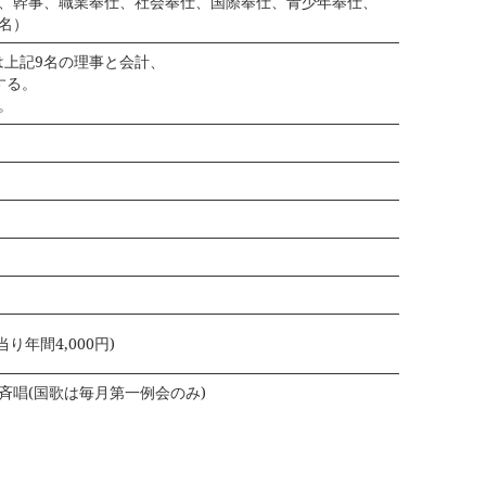
長、幹事、職業奉仕、社会奉仕、国際奉仕、青少年奉仕、
名）
は上記9名の理事と会計、
する。
。
年間4,000円)
斉唱(国歌は毎月第一例会のみ)