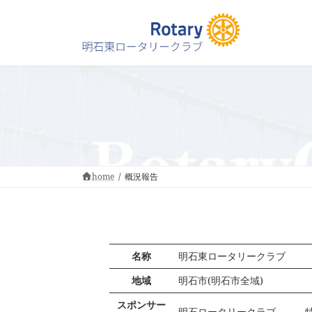
コ
ナ
ン
ビ
テ
ゲ
ン
ー
ツ
シ
へ
ョ
ス
ン
キ
に
ッ
移
プ
動
home
概況報告
名称
明石東ロータリークラブ
地域
明石市(明石市全域)
スポンサー
明石ロータリークラブ 特