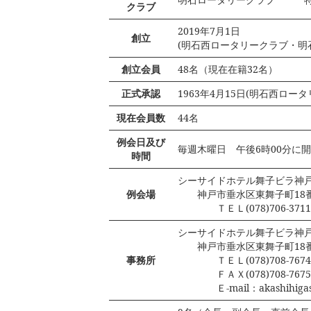
クラブ
2019年7月1日
創立
(明石西ロータリークラブ・明
創立会員
48名（現在在籍32名）
正式承認
1963年4月15日(明石西ロー
現在会員数
44名
例会日及び
毎週木曜日 午後6時00分に
時間
シーサイドホテル舞子ビラ神
例会場
神戸市垂水区東舞子町18番11号
ＴＥＬ(078)706-3711
シーサイドホテル舞子ビラ神
神戸市垂水区東舞子町18番11号
事務所
ＴＥＬ(078)708-7674
ＦＡＸ(078)708-7675
Ｅ-mail：akashihigashi-