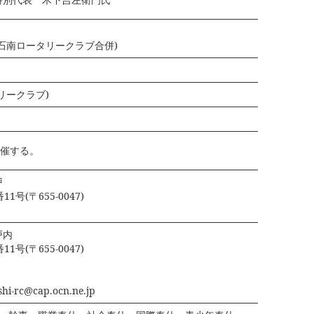
石南ロータリークラブ合併)
タリークラブ)
開催する。
戸
(〒655‐0047)
戸内
(〒655‐0047)
rc@cap.ocn.ne.jp