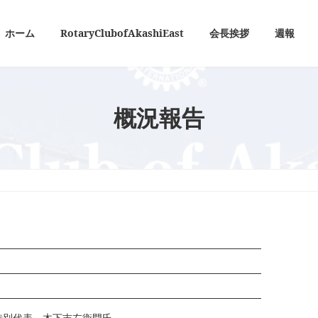
ホーム
RotaryClubofAkashiEast
会長挨拶
週報
概況報告
別代表 木下吉左衛門氏