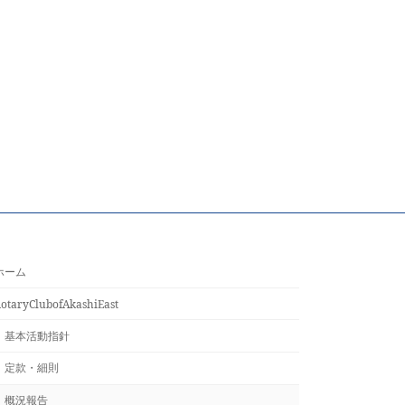
ホーム
otaryClubofAkashiEast
基本活動指針
定款・細則
概況報告