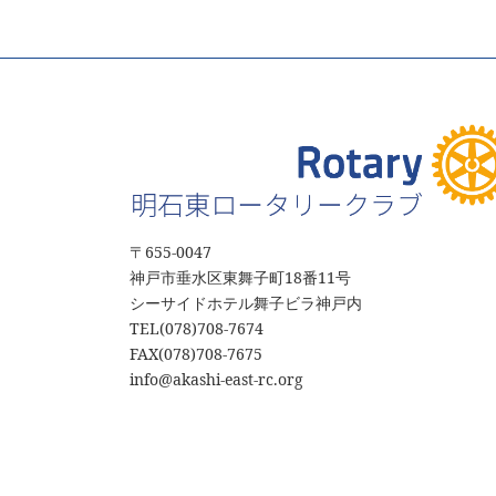
〒655‐0047
神戸市垂水区東舞子町18番11号
シーサイドホテル舞子ビラ神戸内
TEL(078)708-7674
FAX(078)708-7675
info@akashi-east-rc.org