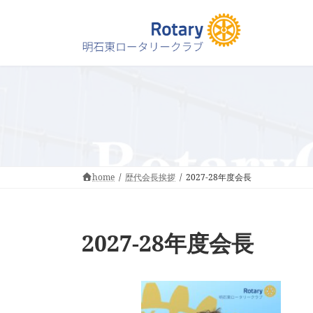
コ
ナ
ン
ビ
テ
ゲ
ン
ー
ツ
シ
へ
ョ
ス
ン
キ
に
ッ
移
プ
動
home
歴代会長挨拶
2027-28年度会長
2027-28年度会長