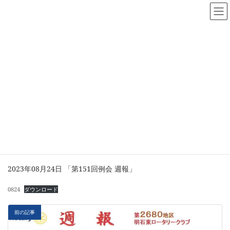
コ
ナ
ン
ビ
テ
ゲ
ン
ー
ツ
シ
へ
ョ
週報
ス
ン
キ
に
ッ
移
プ
動
home
週報
weeklyreport_no151
weeklyreport_no151
2023年08月24日 「第151回例会 週報」
0824
ダウンロード
前の記事