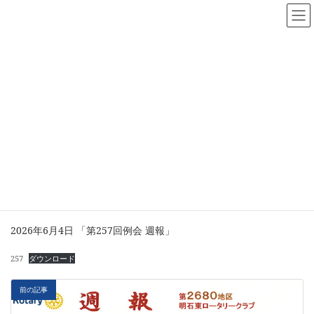
コ
ナ
ン
ビ
テ
ゲ
ン
ー
ツ
シ
へ
ョ
週報
ス
ン
キ
に
ッ
移
プ
動
home
週報
weeklyreport_no257
weeklyreport_no257
2026年6月4日 「第257回例会 週報」
257
ダウンロード
前の記事